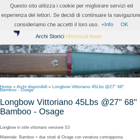
Questo sito utilizza i cookie per migliorare servizi ed
esperienza dei lettori. Se decidi di continuare la navigazion
archer
italy
consideriamo che accetti il loro uso.
+Info
OK
Archi Storici
Historical bows
Home
»
Archi disponibili
»
Longbow Vittoriano 45Lbs @27'' 68''
Bamboo - Osage
Longbow Vittoriano 45Lbs @27'' 68''
Bamboo - Osage
Longbow in stile vittoriano versione S3
Materiale: Bamboo + due strati di Osage con venatura contrapposta